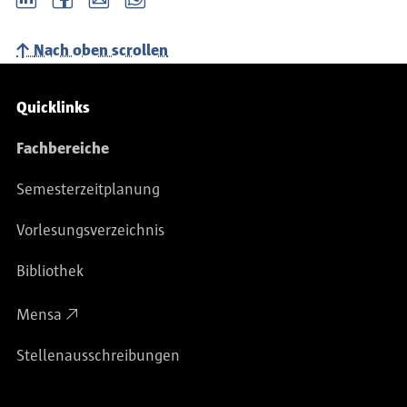
Nach oben scrollen
Service-Navigation
Quicklinks
Fachbereiche
Semesterzeitplanung
Vorlesungsverzeichnis
Bibliothek
Mensa
Stellenausschreibungen