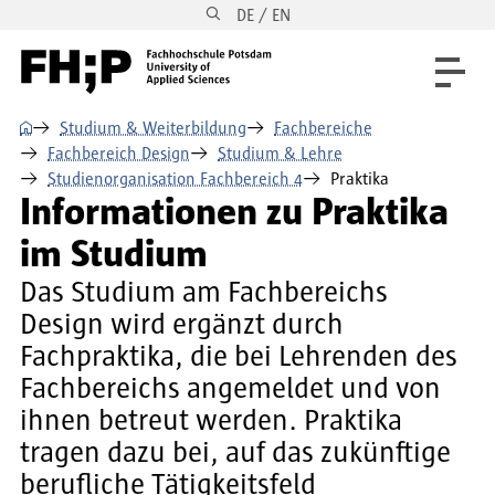
DE / EN
Direkt zum Inhalt
Direkt zur Hauptnavigation
Direkt zum Fußbereich
⌂
Studium & Weiterbildung
Fachbereiche
Fachbereich Design
Studium & Lehre
Studienorganisation Fachbereich 4
Praktika
Informationen zu Praktika
im Studium
Das Studium am Fachbereichs
Design wird ergänzt durch
Fachpraktika, die bei Lehrenden des
Fachbereichs angemeldet und von
ihnen betreut werden. Praktika
tragen dazu bei, auf das zukünftige
berufliche Tätigkeitsfeld