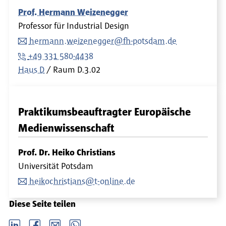
Prof. Hermann Weizenegger
Professor für Industrial Design
hermann.weizenegger@fh-potsdam.de
+49 331 580-4438
Haus D
Raum
D.3.02
Praktikumsbeauftragter Europäische
Medienwissenschaft
Prof. Dr. Heiko Christians
Universität Potsdam
heikochristians@t-online.de
Diese Seite teilen
LinkedIn
Facebook
email
Whatsapp