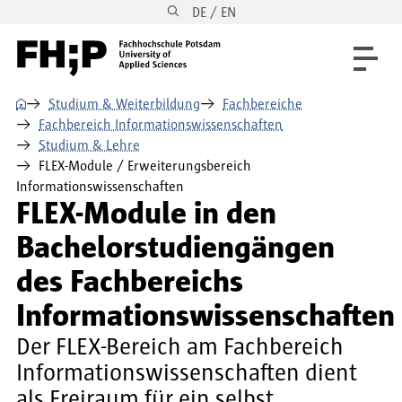
DE / EN
Direkt zum Inhalt
Direkt zur Hauptnavigation
Direkt zum Fußbereich
⌂
Studium & Weiterbildung
Fachbereiche
Fachbereich Informationswissenschaften
Studium & Lehre
FLEX-Module / Erweiterungsbereich
Informationswissenschaften
FLEX-Module in den
Bachelorstudiengängen
des Fachbereichs
Informationswissenschaften
Der FLEX-Bereich am Fachbereich
Informationswissenschaften dient
als Freiraum für ein selbst