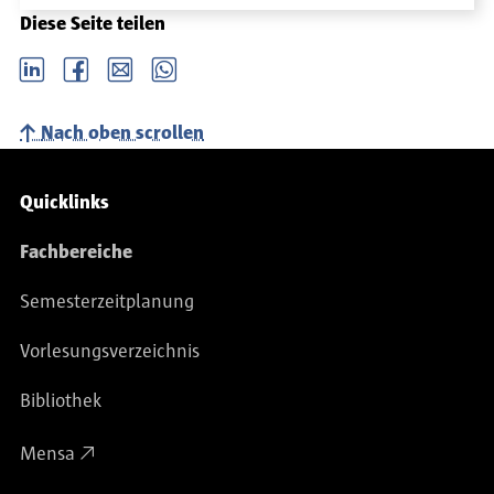
Diese Seite teilen
LinkedIn
Facebook
email
Whatsapp
Nach oben scrollen
Service-Navigation
Quicklinks
Fachbereiche
Semesterzeitplanung
Vorlesungsverzeichnis
Bibliothek
Mensa