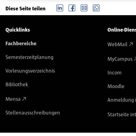
LinkedIn
Facebook
email
Whatsapp
Diese Seite teilen
Service-Navigation
Quicklinks
Online-Dien
Fachbereiche
WebMail
Semesterzeitplanung
MyCampus
Vorlesungsverzeichnis
Incom
Bibliothek
Moodle
Mensa
Anmeldung i
Stellenausschreibungen
Startseite in