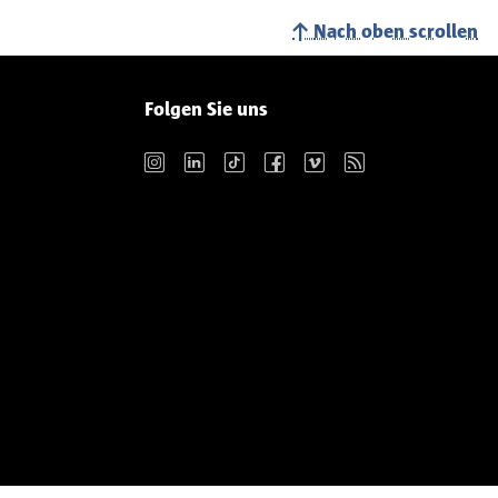
Nach oben scrollen
Folgen Sie uns
Instagram
LinkedIn
TikTok
Facebook
Vimeo
RSS