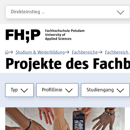
Direkt zum Inhalt
Direkt zur Hauptnavigation
Direkt zum Fußbereich
Direkteinstieg …
⌂
Studium & Weiterbildung
Fachbereiche
Fachbereich 
Projekte des Fach
Typ
Profillinie
Studiengang
Typ
Profillinie
Studiengang