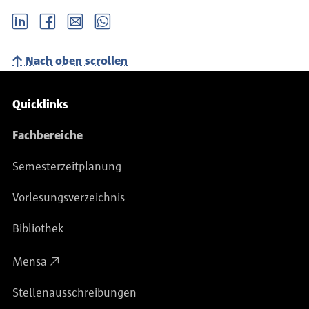
LinkedIn
Facebook
email
Whatsapp
Nach oben scrollen
Service-Navigation
Quicklinks
Fachbereiche
Semesterzeitplanung
Vorlesungsverzeichnis
Bibliothek
Mensa
Stellenausschreibungen