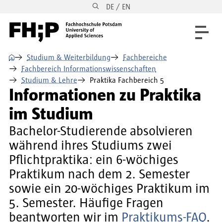
DE / EN
Direkt zum Inhalt
Direkt zur Hauptnavigation
Direkt zum Fußbereich
⌂
Studium & Weiterbildung
Fachbereiche
Fachbereich Informationswissenschaften
Studium & Lehre
Praktika Fachbereich 5
Informationen zu Praktika
im Studium
Bachelor-Studierende absolvieren
während ihres Studiums zwei
Pflichtpraktika: ein 6-wöchiges
Praktikum nach dem 2. Semester
sowie ein 20-wöchiges Praktikum im
5. Semester. Häufige Fragen
beantworten wir im
Praktikums-FAQ
.