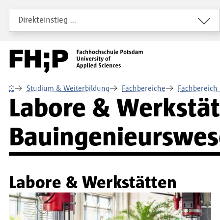
Direkt zum Inhalt
Direkt zur Hauptnavigation
Direkt zum Fußbereich
Direkteinstieg …
⌂
Studium & Weiterbildung
Fachbereiche
Fachbereich
Labore & Werkstät
Bauingenieurswe
Labore & Werkstätten