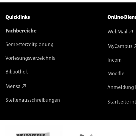
Service-Navigation
Quicklinks
Online-Dien
Fachbereiche
WebMail
Semesterzeitplanung
MyCampus
Vorlesungsverzeichnis
Incom
Bibliothek
Moodle
Mensa
Anmeldung i
Stellenausschreibungen
Startseite in