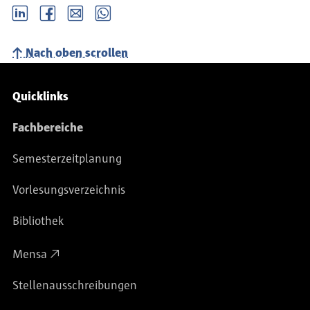
LinkedIn
Facebook
email
Whatsapp
Nach oben scrollen
Service-Navigation
Quicklinks
Fachbereiche
Semesterzeitplanung
Vorlesungsverzeichnis
Bibliothek
Mensa
Stellenausschreibungen