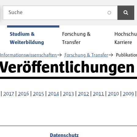
Suche
search
Studium &
Forschung &
Hochschu
Weiterbildung
Transfer
Karriere
Informationswissenschaften
Forschung & Transfer
Publikati
 Veröffentlichungen
|
2017
|
2016
|
2015
|
2014
|
2013
|
2012
|
2011
|
2010
|
2009
Datenschutz