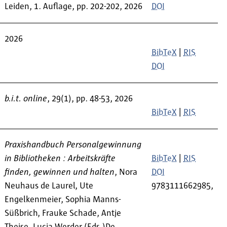
Leiden, 1. Auflage, pp. 202-202, 2026
DOI
2026
BibTeX
|
RIS
DOI
b.i.t. online
, 29(1), pp. 48-53, 2026
BibTeX
|
RIS
Praxishandbuch Personalgewinnung
in Bibliotheken : Arbeitskräfte
BibTeX
|
RIS
finden, gewinnen und halten
, Nora
DOI
Neuhaus de Laurel, Ute
9783111662985,
Engelkenmeier, Sophia Manns-
Süßbrich, Frauke Schade, Antje