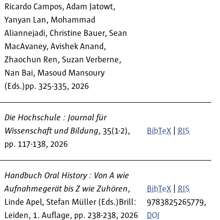
Ricardo Campos, Adam Jatowt,
Yanyan Lan, Mohammad
Aliannejadi, Christine Bauer, Sean
MacAvaney, Avishek Anand,
Zhaochun Ren, Suzan Verberne,
Nan Bai, Masoud Mansoury
(Eds.)pp. 325-335, 2026
Die Hochschule : Journal für
Wissenschaft und Bildung
, 35(1-2),
BibTeX
|
RIS
pp. 117-138, 2026
Handbuch Oral History : Von A wie
Aufnahmegerät bis Z wie Zuhören
,
BibTeX
|
RIS
Linde Apel, Stefan Müller (Eds.)Brill:
9783825265779,
Leiden, 1. Auflage, pp. 238-238, 2026
DOI