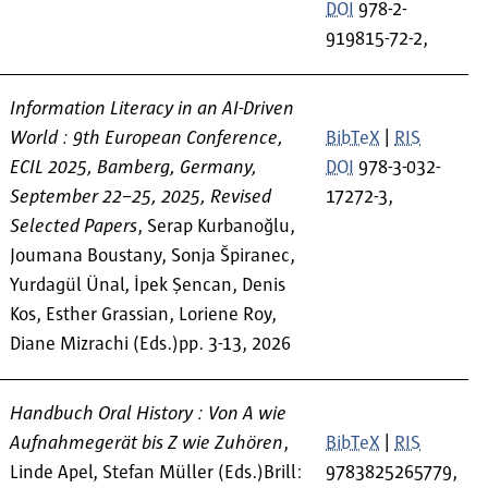
DOI
978-2-
919815-72-2,
Information Literacy in an AI-Driven
World : 9th European Conference,
BibTeX
|
RIS
ECIL 2025, Bamberg, Germany,
DOI
978-3-032-
September 22–25, 2025, Revised
17272-3,
Selected Papers
, Serap Kurbanoğlu,
Joumana Boustany, Sonja Špiranec,
Yurdagül Ünal, İpek Şencan, Denis
Kos, Esther Grassian, Loriene Roy,
Diane Mizrachi (Eds.)pp. 3-13, 2026
Handbuch Oral History : Von A wie
Aufnahmegerät bis Z wie Zuhören
,
BibTeX
|
RIS
Linde Apel, Stefan Müller (Eds.)Brill:
9783825265779,