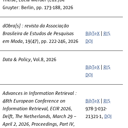
Theise, Lucia Werder (Eds.)De
Gruyter: Berlin, pp. 173-188, 2026
dObra[s] : revista da Associação
Brasileira de Estudos de Pesquisas
BibTeX
|
RIS
em Moda
, 19(47), pp. 222-246, 2026
DOI
Data & Policy
, Vol.8, 2026
BibTeX
|
RIS
DOI
Advances in Information Retrieval :
48th European Conference on
BibTeX
|
RIS
Information Retrieval, ECIR 2026,
978-3-032-
Delft, The Netherlands, March 29 –
21321-1,
DOI
April 2, 2026, Proceedings, Part IV
,