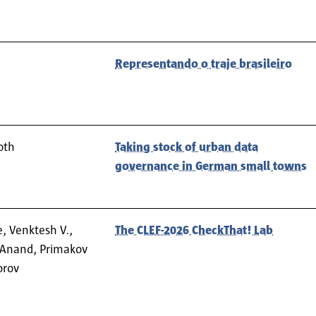
Representando o traje brasileiro
oth
Taking stock of urban data
governance in German small towns
, Venktesh V.,
The CLEF-2026 CheckThat! Lab
k Anand, Primakov
orov