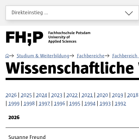
Direkt zum Inhalt
Direkt zur Hauptnavigation
Direkt zum Fußbereich
Direkteinstieg …
⌂
Studium & Weiterbildung
Fachbereiche
Fachbereich 
Wissenschaftliche
2026
|
2025
|
2024
|
2023
|
2022
|
2021
|
2020
|
2019
|
2018
|
1999
|
1998
|
1997
|
1996
|
1995
|
1994
|
1993
|
1992
2026
Susanne Freund