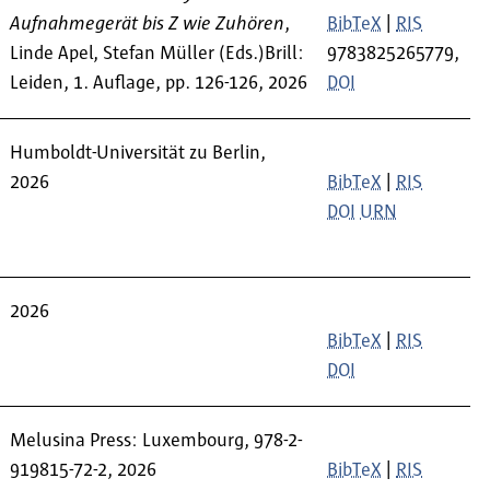
Aufnahmegerät bis Z wie Zuhören
,
BibTeX
|
RIS
Linde Apel, Stefan Müller (Eds.)Brill:
9783825265779,
Leiden, 1. Auflage, pp. 126-126, 2026
DOI
Humboldt-Universität zu Berlin,
2026
BibTeX
|
RIS
DOI
URN
2026
BibTeX
|
RIS
DOI
Melusina Press: Luxembourg, 978-2-
919815-72-2, 2026
BibTeX
|
RIS