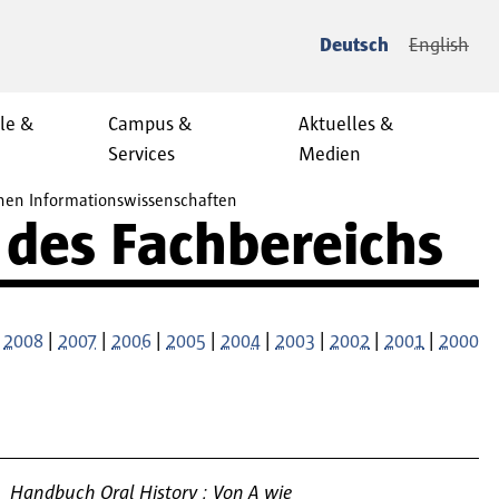
Deutsch
English
le &
Campus &
Aktuelles &
Services
Medien
onen Informationswissenschaften
 des Fachbereichs
|
2008
|
2007
|
2006
|
2005
|
2004
|
2003
|
2002
|
2001
|
2000
Handbuch Oral History : Von A wie