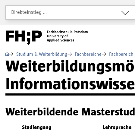
Direkt zum Inhalt
Direkt zur Hauptnavigation
Direkt zum Fußbereich
Direkteinstieg …
⌂
Studium & Weiterbildung
Fachbereiche
Fachbereich 
Weiterbildungsmög
Informationswisse
Weiterbildende Masterstu
Fachbereich
Studiengang
Lehrsprache