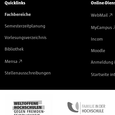
Service-Navigation
Quicklinks
Online-Dien
Fachbereiche
WebMail
Semesterzeitplanung
MyCampus
Vorlesungsverzeichnis
Incom
Bibliothek
Moodle
Mensa
Anmeldung i
Stellenausschreibungen
Startseite in