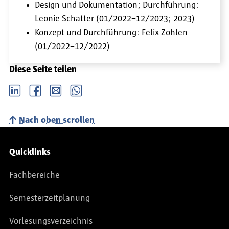
Design und Dokumentation; Durchführung:
Leonie Schatter (01/2022–12/2023; 2023)
Konzept und Durchführung: Felix Zohlen
(01/2022–12/2022)
Diese Seite teilen
LinkedIn
Facebook
email
Whatsapp
Nach oben scrollen
Service-Navigation
Quicklinks
Fachbereiche
Semesterzeitplanung
Vorlesungsverzeichnis