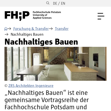
DE / EN
Direkt zum Inhalt
Direkt zur Hauptnavigation
Direkt zum Fußbereich
⌂
Forschung & Transfer
Transfer
Nachhaltiges Bauen
Nachhaltiges Bauen
©
ZRS Architekten Ingenieure
„Nachhaltiges Bauen“ ist eine
gemeinsame Vortragsreihe der
Fachhochschule Potsdam und