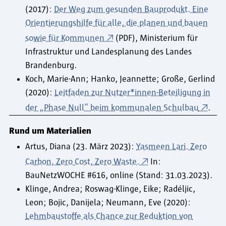
(2017):
Der Weg zum gesunden Bauprodukt. Eine
Orientierungshilfe für alle, die planen und bauen
sowie für Kommunen
(PDF), Ministerium für
Infrastruktur und Landesplanung des Landes
Brandenburg.
Koch, Marie-Ann; Hanko, Jeannette; Große, Gerlind
(2020):
Leitfaden zur Nutzer*innen-Beteiligung in
der „Phase Null“ beim kommunalen Schulbau
.
Rund um Materialien
Artus, Diana (23. März 2023):
Yasmeen Lari. Zero
Carbon, Zero Cost, Zero Waste.
In:
BauNetzWOCHE #616, online (Stand: 31.03.2023).
Klinge, Andrea; Roswag-Klinge, Eike; Radéljic,
Leon; Bojic, Danijela; Neumann, Eve (2020):
Lehmbaustoffe als Chance zur Reduktion von