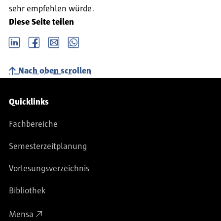
sehr empfehlen würde.
Diese Seite teilen
LinkedIn
Facebook
email
Whatsapp
Nach oben scrollen
Service-Navigation
Quicklinks
Fachbereiche
Semesterzeitplanung
Vorlesungsverzeichnis
Bibliothek
Mensa