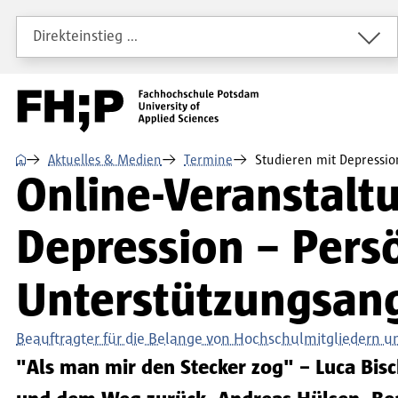
Direkt zum Inhalt
Direkt zur Hauptnavigation
Direkt zum Fußbereich
Direkteinstieg …
⌂
Aktuelles & Medien
Termine
Studieren mit Depressio
Online-Veranstalt
Depression – Persö
Unterstützungsan
Beauftragter für die Belange von Hochschulmitgliedern 
"Als man mir den Stecker zog" – Luca Bis