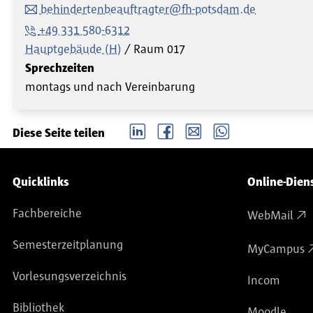
behindertenbeauftragter@fh-potsdam.de
+49 331 580-6312
Hauptgebäude (H)
Raum
017
Sprechzeiten
montags und nach Vereinbarung
LinkedIn
Facebook
email
Whatsapp
Diese Seite teilen
Service-Navigation
Quicklinks
Online-Dien
Fachbereiche
WebMail
Semesterzeitplanung
MyCampus
Vorlesungsverzeichnis
Incom
Bibliothek
Moodle