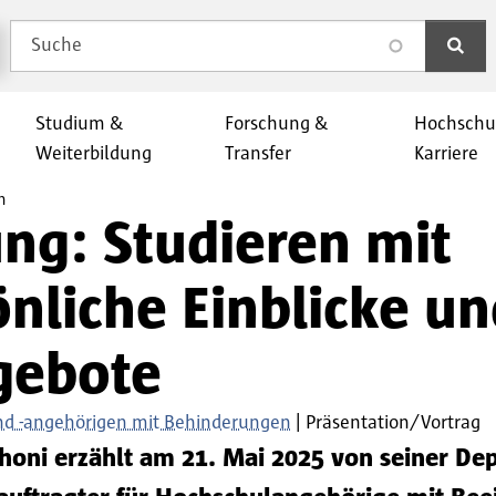
Suche
search
Studium &
Forschung &
Hochschu
Weiterbildung
Transfer
Karriere
n
ung: Studieren mit
nliche Einblicke u
gebote
und -angehörigen mit Behinderungen
Präsentation/Vortrag
choni erzählt am 21. Mai 2025 von seiner De