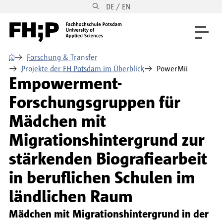
DE / EN
Direkt zum Inhalt
Direkt zur Hauptnavigation
Direkt zum Fußbereich
⌂
Forschung & Transfer
Projekte der FH Potsdam im Überblick
PowerMii
Empowerment-
Forschungsgruppen für
Mädchen mit
Migrationshintergrund zur
stärkenden Biografiearbeit
in beruflichen Schulen im
ländlichen Raum
Mädchen mit Migrationshintergrund in der