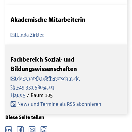
Akademische Mitarbeiterin
Linda Zirkler
Fachbereich Sozial- und
Bildungswissenschaften
dekanat-fb1@fh-potsdam.de
+49 331 580-4101
Haus 5
Raum
105
News und Termine als RSS abonnieren
Diese Seite teilen
LinkedIn
Facebook
email
Whatsapp