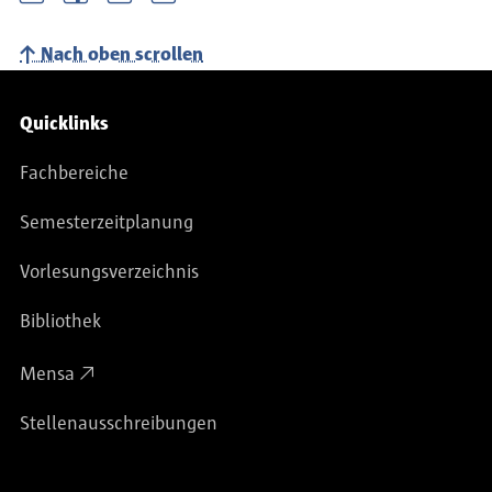
Nach oben scrollen
Service-Navigation
Quicklinks
Fachbereiche
Semesterzeitplanung
Vorlesungsverzeichnis
Bibliothek
Mensa
Stellenausschreibungen