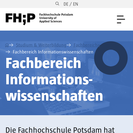
DE / EN
Direkt zum Inhalt
Direkt zur Hauptnavigation
Direkt zum Fußbereich
⌂
Studium & Weiterbildung
Fachbereiche
Fachbereich Informationswissenschaften
Fachbereich
Informations­
wissenschaften
Die Fachhochschule Potsdam hat