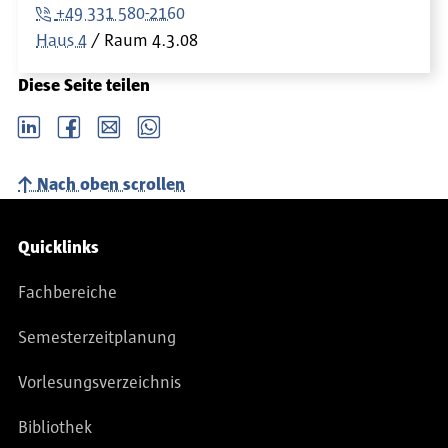
+49 331 580-2160
Haus 4
Raum
4.3.08
Diese Seite teilen
LinkedIn
Facebook
email
Whatsapp
Nach oben scrollen
Service-Navigation
Quicklinks
Fachbereiche
Semesterzeitplanung
Vorlesungsverzeichnis
Bibliothek