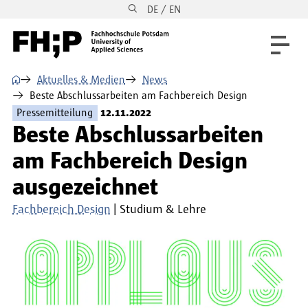
DE / EN
Direkt zum Inhalt
Direkt zur Hauptnavigation
Direkt zum Fußbereich
⌂
Aktuelles & Medien
News
Beste Abschlussarbeiten am Fachbereich Design
Pressemitteilung
12.11.2022
Beste Abschlussarbeiten
am Fachbereich Design
ausgezeichnet
Fachbereich Design
Studium & Lehre