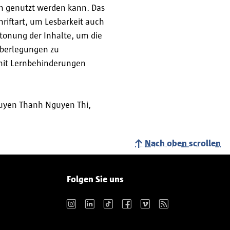
nen genutzt werden kann. Das
riftart, um Lesbarkeit auch
tonung der Inhalte, um die
Überlegungen zu
 mit Lernbehinderungen
Huyen Thanh Nguyen Thi,
Nach oben scrollen
Folgen Sie uns
Instagram
LinkedIn
TikTok
Facebook
Vimeo
RSS