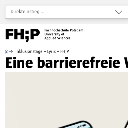
Direkt zum Inhalt
Direkt zur Hauptnavigation
Direkt zum Fußbereich
Direkteinstieg …
⌂
Inklusionstage – Lyrix + FH;P
Eine barrierefreie