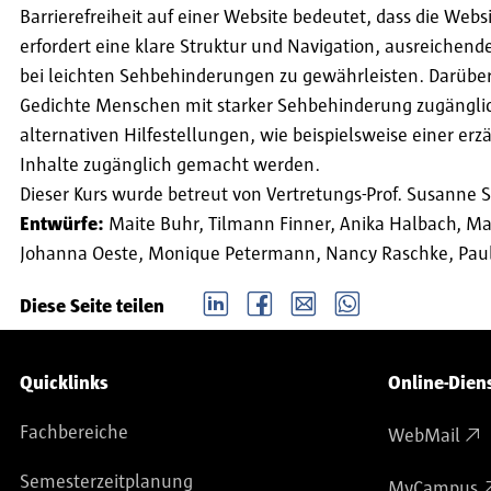
Barrierefreiheit auf einer Website bedeutet, dass die Webs
erfordert eine klare Struktur und Navigation, ausreichen
bei leichten Sehbehinderungen zu gewährleisten. Darüber
Gedichte Menschen mit starker Sehbehinderung zugängli
alternativen Hilfestellungen, wie beispielsweise einer 
Inhalte zugänglich gemacht werden.
Dieser Kurs wurde betreut von Vertretungs-Prof. Susanne 
Entwürfe:
Maite Buhr, Tilmann Finner, Anika Halbach, Ma
Johanna Oeste, Monique Petermann, Nancy Raschke, Paula
LinkedIn
Facebook
email
Whatsapp
Diese Seite teilen
Service-Navigation
Quicklinks
Online-Dien
Fachbereiche
WebMail
Semesterzeitplanung
MyCampus