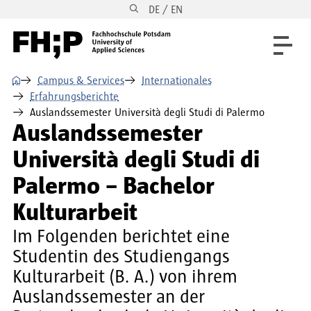
DE / EN
Direkt zum Inhalt
Direkt zur Hauptnavigation
Direkt zum Fußbereich
⌂
Campus & Services
Internationales
Erfahrungsberichte
Auslandssemester Università degli Studi di Palermo
Auslandssemester
Università degli Studi di
Palermo – Bachelor
Kulturarbeit
Im Folgenden berichtet eine
Studentin des Studiengangs
Kulturarbeit (B. A.) von ihrem
Auslandssemester an der