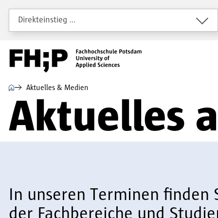
Direkt zum Inhalt
Direkt zur Hauptnavigation
Direkt zum Fußbereich
Direkteinstieg …
⌂
Aktuelles & Medien
Aktuelles 
In unseren Terminen finden 
der Fachbereiche und Studie