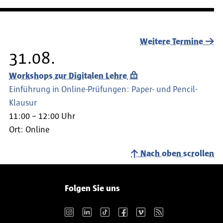
Weitere Termine
31.08.
Workshops zur Digitalen Lehre
Einführung in Online-Prüfungen: Paper- und Pencil-
Klausur
11:00 – 12:00 Uhr
Ort:
Online
Nach oben scrollen
Folgen Sie uns
Instagram
LinkedIn
TikTok
Facebook
Vimeo
RSS