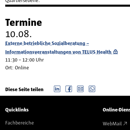
Quartiersebene.
Termine
10.08.
Externe betriebliche Sozialberatung –
Informationsveranstaltungen von TELUS Health
11:30 – 12:00 Uhr
Ort:
Online
LinkedIn
Facebook
email
Whatsapp
Diese Seite teilen
Service-Navigation
Quicklinks
Online-Dien
Fachbereiche
WebMail