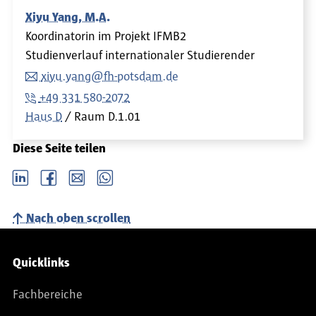
Xiyu Yang, M.A.
Koordinatorin im Projekt IFMB2
Studienverlauf internationaler Studierender
xiyu.yang@fh-potsdam.de
+49 331 580-2072
Haus D
Raum
D.1.01
Diese Seite teilen
LinkedIn
Facebook
email
Whatsapp
Nach oben scrollen
Service-Navigation
Quicklinks
Fachbereiche