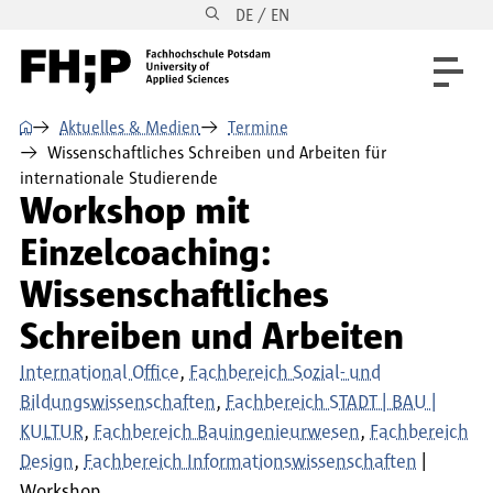
DE / EN
Direkt zum Inhalt
Direkt zur Hauptnavigation
Direkt zum Fußbereich
⌂
Aktuelles & Medien
Termine
Wissenschaftliches Schreiben und Arbeiten für
internationale Studierende
Workshop mit
Einzelcoaching:
Wissenschaftliches
Schreiben und Arbeiten
International Office
Fachbereich Sozial- und
Bildungswissenschaften
Fachbereich STADT | BAU |
KULTUR
Fachbereich Bauingenieurwesen
Fachbereich
Design
Fachbereich Informationswissenschaften
Workshop