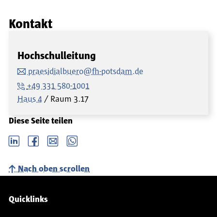
Kontakt
Hochschulleitung
praesidialbuero@fh-potsdam.de
+49 331 580-1001
Haus 4
Raum
3.17
Diese Seite teilen
LinkedIn
Facebook
email
Whatsapp
Nach oben scrollen
Service-Navigation
Quicklinks