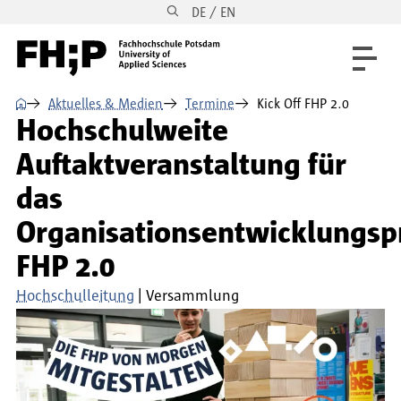
DE / EN
Direkt zum Inhalt
Direkt zur Hauptnavigation
Direkt zum Fußbereich
⌂
Aktuelles & Medien
Termine
Kick Off FHP 2.0
Hochschulweite
Auftaktveranstaltung für
das
Organisationsentwicklungsp
FHP 2.0
Hochschulleitung
Versammlung