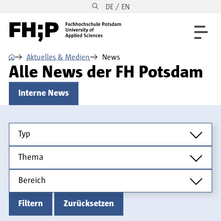
DE / EN
Direkt zum Inhalt
Direkt zur Hauptnavigation
Direkt zum Fußbereich
⌂
Aktuelles & Medien
News
Alle News der FH Potsdam
Interne News
Typ
Typ
Thema
Thema
Bereich
Bereich
Filtern
Zurücksetzen