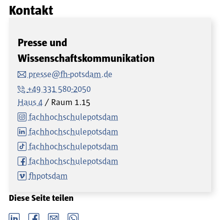
Kontakt
Presse und
Wissenschaftskommunikation
presse@fh-potsdam.de
+49 331 580-2050
Haus 4
Raum
1.15
fachhochschulepotsdam
fachhochschulepotsdam
fachhochschulepotsdam
fachhochschulepotsdam
fhpotsdam
Diese Seite teilen
LinkedIn
Facebook
email
Whatsapp