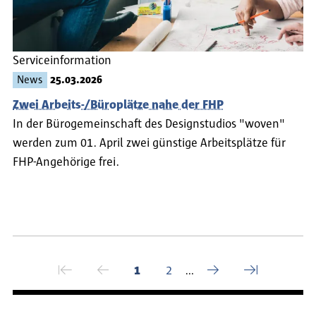
Serviceinformation
News
25.03.2026
Zwei Arbeits-/Büroplätze nahe der FHP
In der Bürogemeinschaft des Designstudios "woven"
werden zum 01. April zwei günstige Arbeitsplätze für
FHP-Angehörige frei.
Seitennummerierung
⇤
←
→
⇥
Erste Seite
Vorherige Seite
Aktuelle Seite
Seite
Nächste Seite
Letzte Seite
1
2
…