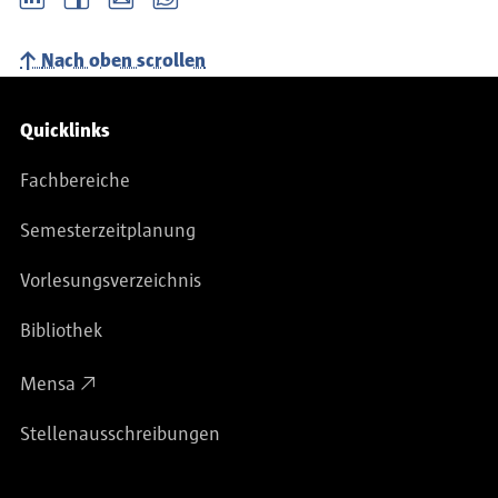
Nach oben scrollen
Service-Navigation
Quicklinks
Fachbereiche
Semesterzeitplanung
Vorlesungsverzeichnis
Bibliothek
Mensa
Stellenausschreibungen