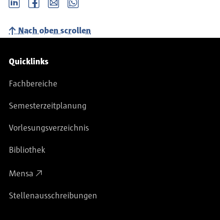
LinkedIn
Facebook
email
Whatsapp
Nach oben scrollen
Service-Navigation
Quicklinks
Fachbereiche
Semesterzeitplanung
Vorlesungsverzeichnis
Bibliothek
Mensa
Stellenausschreibungen