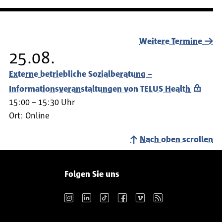
Weitere Termine
25.08.
Externe betriebliche Sozialberatung –
Informationsveranstaltungen von TELUS Health
15:00 – 15:30 Uhr
Ort:
Online
Nach oben scrollen
Folgen Sie uns
Instagram
LinkedIn
TikTok
Facebook
Vimeo
RSS