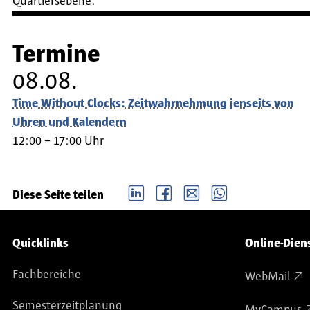
Quartiersebene.
Termine
08.08.
Time Without Clocks: Zeitwahrnehmung jenseits von
Uhren und Kalendern
12:00 – 17:00 Uhr
LinkedIn
Facebook
email
Whatsapp
Diese Seite teilen
Service-Navigation
Quicklinks
Online-Dien
Fachbereiche
WebMail
Semesterzeitplanung
MyCampus