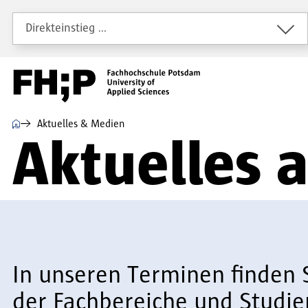
Direkt zum Inhalt
Direkt zur Hauptnavigation
Direkt zum Fußbereich
Direkteinstieg …
⌂
Aktuelles & Medien
Aktuelles 
In unseren Terminen finden 
der Fachbereiche und Studie