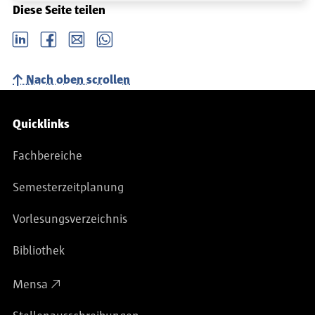
Diese Seite teilen
LinkedIn
Facebook
email
Whatsapp
Nach oben scrollen
Service-Navigation
Quicklinks
Fachbereiche
Semesterzeitplanung
Vorlesungsverzeichnis
Bibliothek
Mensa