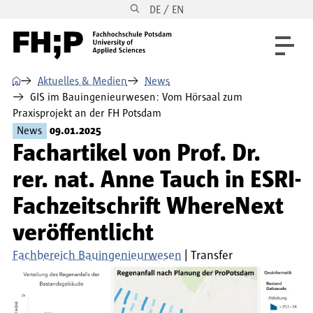
DE / EN
Direkt zum Inhalt
Direkt zur Hauptnavigation
Direkt zum Fußbereich
⌂
Aktuelles & Medien
News
GIS im Bauingenieurwesen: Vom Hörsaal zum
Praxisprojekt an der FH Potsdam
News
09.01.2025
Fachartikel von Prof. Dr.
rer. nat. Anne Tauch in ESRI-
Fachzeitschrift WhereNext
veröffentlicht
Fachbereich Bauingenieurwesen
Transfer