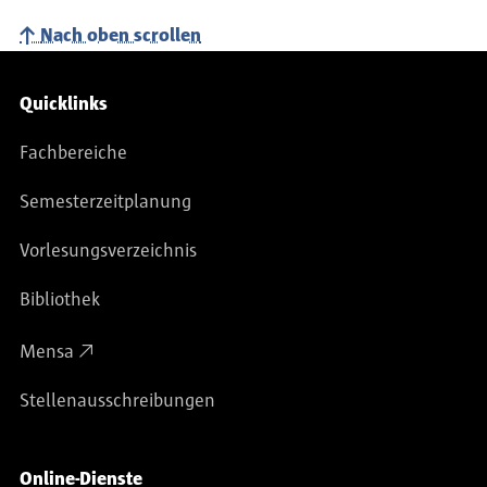
Nach oben scrollen
Service-Navigation
Quicklinks
Fachbereiche
Semesterzeitplanung
Vorlesungsverzeichnis
Bibliothek
Mensa
Stellenausschreibungen
Online-Dienste