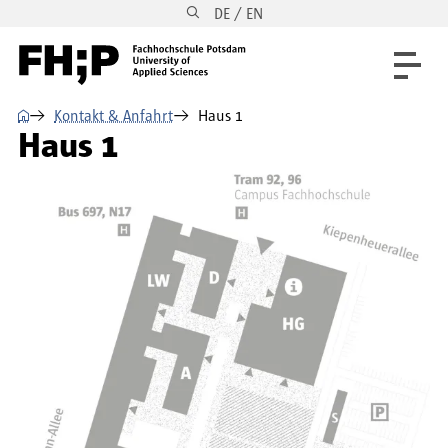
DE / EN
Direkt zum Inhalt
Direkt zur Hauptnavigation
Direkt zum Fußbereich
⌂
Kontakt & Anfahrt
Haus 1
Haus 1