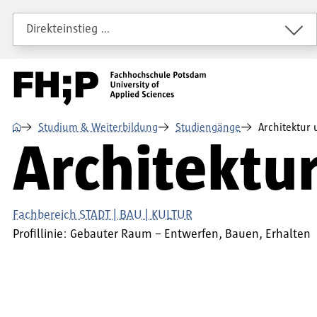
Direkt zum Inhalt
Direkt zur Hauptnavigation
Direkt zum Fußbereich
Direkteinstieg …
⌂
Studium & Weiterbildung
Studiengänge
Architektur 
Architektu
Fachbereich STADT | BAU | KULTUR
Profillinie:
Gebauter Raum – Entwerfen, Bauen, Erhalten