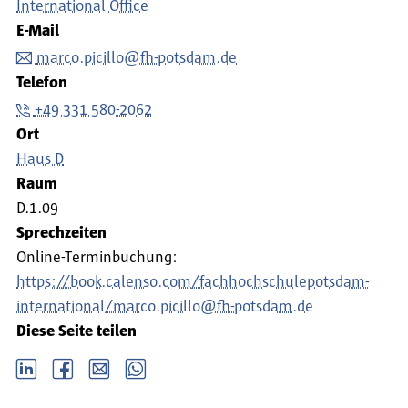
International Office
E-Mail
marco.picillo@fh-potsdam.de
Telefon
+49 331 580-2062
Ort
Haus D
Raum
D.1.09
Sprechzeiten
Online-Terminbuchung:
https://book.calenso.com/fachhochschulepotsdam-
international/marco.picillo@fh-potsdam.de
Diese Seite teilen
LinkedIn
Facebook
email
Whatsapp