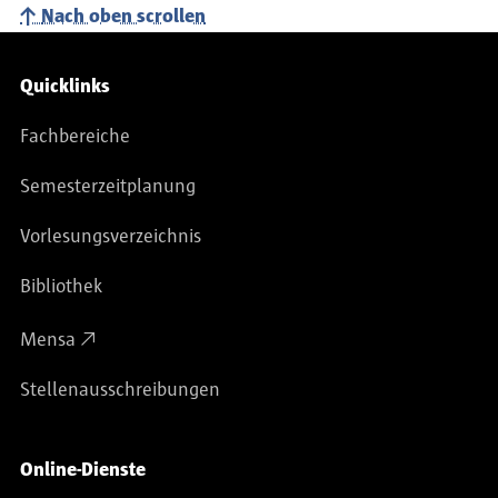
Nach oben scrollen
Service-Navigation
Quicklinks
Fachbereiche
Semesterzeitplanung
Vorlesungsverzeichnis
Bibliothek
Mensa
Stellenausschreibungen
Online-Dienste