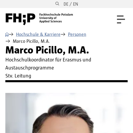
DE / EN
Direkt zum Inhalt
Direkt zur Hauptnavigation
Direkt zum Fußbereich
⌂
Hochschule & Karriere
Personen
Marco Picillo, M.A.
Marco Picillo, M.A.
Hochschulkoordinator für Erasmus und
Austauschprogramme
Stv. Leitung