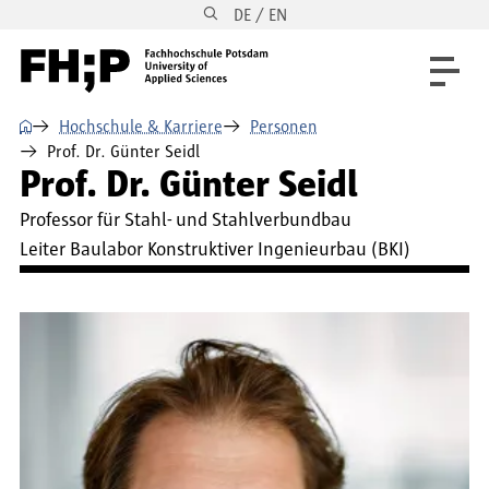
DE / EN
Direkt zum Inhalt
Direkt zur Hauptnavigation
Direkt zum Fußbereich
⌂
Hochschule & Karriere
Personen
Prof. Dr. Günter Seidl
Prof. Dr. Günter Seidl
Professor für Stahl- und Stahlverbundbau
Leiter Baulabor Konstruktiver Ingenieurbau (BKI)