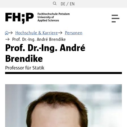
DE / EN
Direkt zum Inhalt
Direkt zur Hauptnavigation
Direkt zum Fußbereich
⌂
Hochschule & Karriere
Personen
Prof. Dr.-Ing. André Brendike
Prof. Dr.-Ing. André
Brendike
Professor für Statik