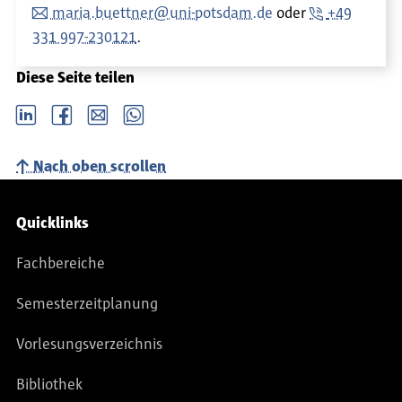
maria.buettner@uni-potsdam.de
oder
+49
331 997-230121
.
Diese Seite teilen
LinkedIn
Facebook
email
Whatsapp
Nach oben scrollen
Service-Navigation
Quicklinks
Fachbereiche
Semesterzeitplanung
Vorlesungsverzeichnis
Bibliothek