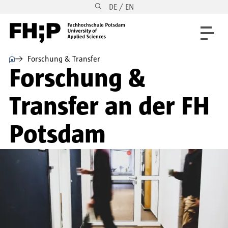
DE / EN
Direkt zum Inhalt
Direkt zur Hauptnavigation
Direkt zum Fußbereich
⌂
Forschung & Transfer
Forschung &
Transfer an der FH
Potsdam