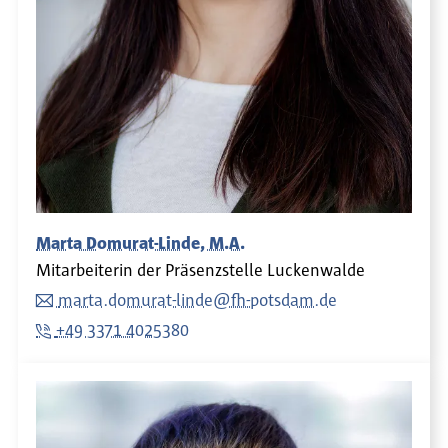
Marta Domurat-Linde, M.A.
Mitarbeiterin der Präsenzstelle Luckenwalde
marta.domurat-linde@fh-potsdam.de
+49 3371 4025380