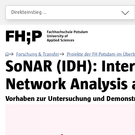
Direkt zum Inhalt
Direkt zur Hauptnavigation
Direkt zum Fußbereich
Direkteinstieg …
⌂
Forschung & Transfer
Projekte der FH Potsdam im Überb
SoNAR (IDH): Interf
Network Analysis 
Vorhaben zur Untersuchung und Demonstra