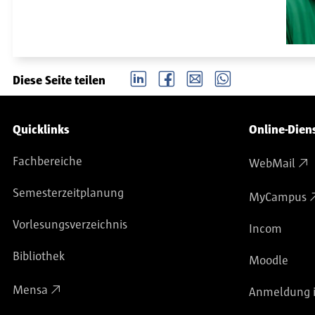
LinkedIn
Facebook
email
Whatsapp
Diese Seite teilen
Service-Navigation
Quicklinks
Online-Dien
Fachbereiche
WebMail
Semesterzeitplanung
MyCampus
Vorlesungsverzeichnis
Incom
Bibliothek
Moodle
Mensa
Anmeldung i