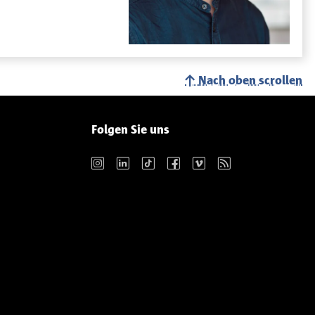
Nach oben scrollen
Folgen Sie uns
Instagram
LinkedIn
TikTok
Facebook
Vimeo
RSS