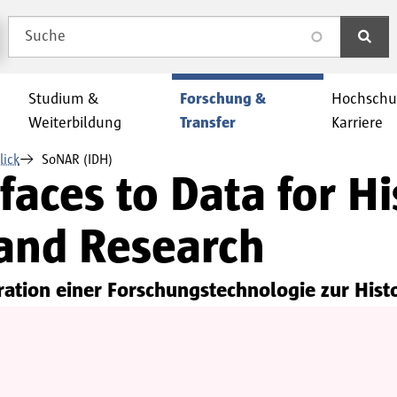
Suche
search
Studium &
Forschung &
Hochschu
Weiterbildung
Transfer
Karriere
lick
SoNAR (IDH)
aces to Data for His
and Research
tion einer Forschungstechnologie zur Hist