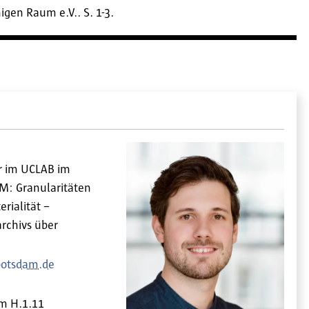
gen Raum e.V.. S. 1-3.
r im UCLAB im
M: Granularitäten
rialität –
archivs über
potsdam.de
m
H.1.11