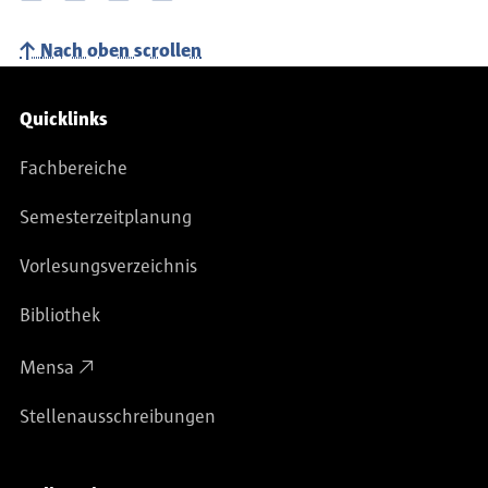
Nach oben scrollen
Service-Navigation
Quicklinks
Fachbereiche
Semesterzeitplanung
Vorlesungsverzeichnis
Bibliothek
Mensa
Stellenausschreibungen