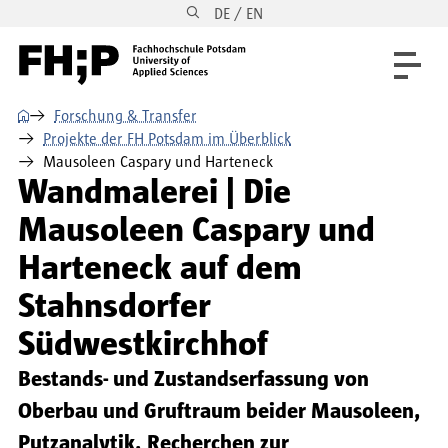
DE / EN
Direkt zum Inhalt
Direkt zur Hauptnavigation
Direkt zum Fußbereich
⌂
Forschung & Transfer
Projekte der FH Potsdam im Überblick
Mausoleen Caspary und Harteneck
Wandmalerei | Die
Mausoleen Caspary und
Harteneck auf dem
Stahnsdorfer
Südwestkirchhof
Bestands- und Zustandserfassung von
Oberbau und Gruftraum beider Mausoleen,
Putzanalytik, Recherchen zur