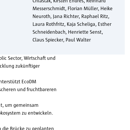
Chlastak
Kirsten Endres
Reinhard
Messerschmidt
Florian Müller
Heike
Neuroth
Jana Richter
Raphael Ritz
Laura Rothfritz
Kaja Scheliga
Esther
Schneidenbach
Henriette Senst
Claus Spiecker
Paul Walter
blic Sector, Wirtschaft und
cklung zukünftiger
unterstützt EcoDM
scheren und fruchtbareren
cht, um gemeinsam
ökosystem zu entwickeln.
 die Brücke zu geplanten