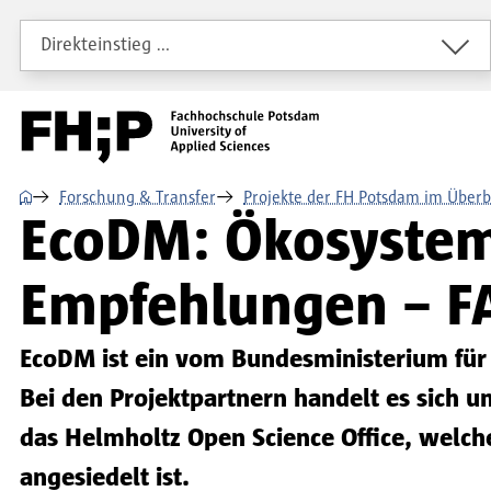
Direkt zum Inhalt
Direkt zur Hauptnavigation
Direkt zum Fußbereich
Direkteinstieg …
⌂
Forschung & Transfer
Projekte der FH Potsdam im Überb
EcoDM: Ökosystem
Empfehlungen – FA
EcoDM ist ein vom Bundesministerium für 
Bei den Projektpartnern handelt es sich u
das Helmholtz Open Science Office, wel
angesiedelt ist.