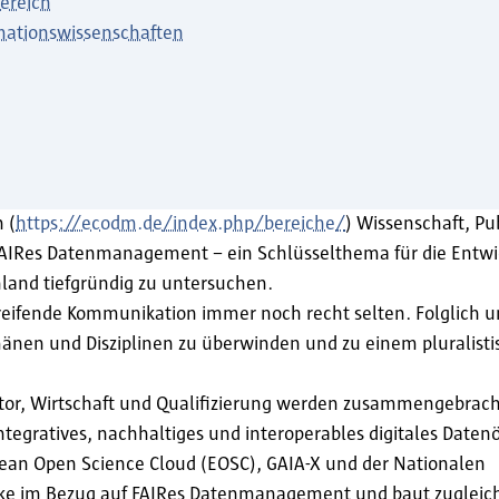
ereich
mationswissenschaften
 (
https://ecodm.de/index.php/bereiche/
) Wissenschaft, Pu
FAIRes Datenmanagement – ein Schlüsselthema für die Entwi
land tiefgründig zu untersuchen.
greifende Kommunikation immer noch recht selten. Folglich 
änen und Disziplinen zu überwinden und zu einem pluralisti
ctor, Wirtschaft und Qualifizierung werden zusammengebra
tegratives, nachhaltiges und interoperables digitales Daten
ean Open Science Cloud (EOSC), GAIA-X und der Nationalen
ücke im Bezug auf FAIRes Datenmanagement und baut zugleich