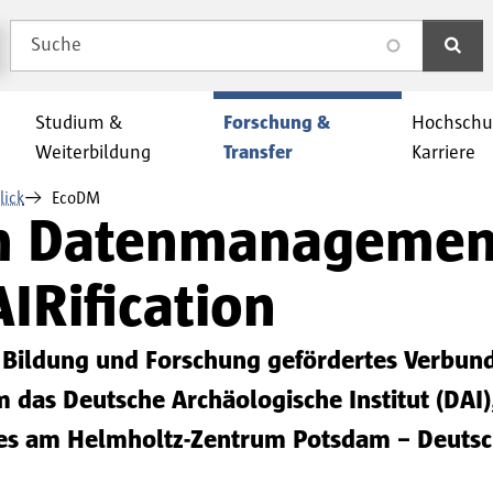
Suche
search
Studium &
Forschung &
Hochschu
Weiterbildung
Transfer
Karriere
lick
EcoDM
 Datenmanagement
IRification
Bildung und Forschung gefördertes Verbundpr
m das Deutsche Archäologische Institut (DAI
ches am Helmholtz-Zentrum Potsdam – Deuts