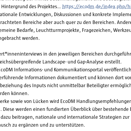
 Hintergrund des Projektes…
https://ecodm.de/index.php/h
nationale Entwicklungen, Diskussionen und konkrete Implem
trachteten Bereiche aber auch quer zu den Bereichen. Ander
lgemeine Bedarfe, Leuchtturmprojekte, Fragezeichen, Werkze
ingebracht werden.
pert*inneninterviews in den jeweiligen Bereichen durchgeführ
reichsübergreifende Landscape- und Gap-Analyse erstellt.
 EcoDM Informations- und Kommunikationsportal veröffentlic
terführende Informationen dokumentiert und können dort von
beziehung des Inputs nicht unmittelbar Beteiligter ermöglich
erden können.
werke sowie von Lücken wird EcoDM Handlungsempfehlungen 
Diese werden einen fundierten Überblick über bestehende B
azu beitragen, nationale und internationale Strategien zur 
usch zu ergänzen und zu unterstützen.