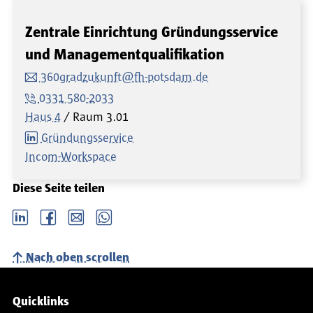
Zentrale Einrichtung Gründungsservice
und Managementqualifikation
360gradzukunft@fh-potsdam.de
0331 580-2033
Haus 4
Raum
3.01
Gründungsservice
Incom-Workspace
Diese Seite teilen
LinkedIn
Facebook
email
Whatsapp
Nach oben scrollen
Service-Navigation
Quicklinks