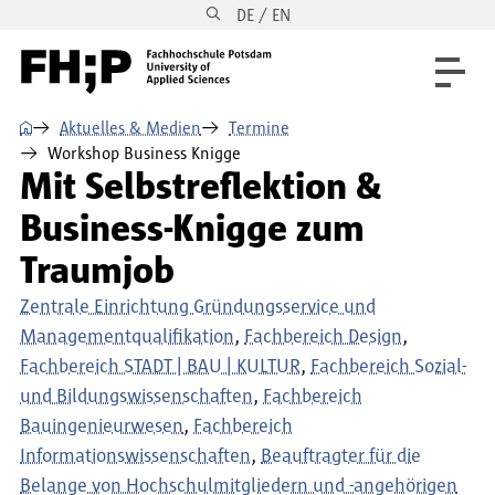
DE / EN
Direkt zum Inhalt
Direkt zur Hauptnavigation
Direkt zum Fußbereich
⌂
Aktuelles & Medien
Termine
Workshop Business Knigge
Mit Selbstreflektion &
Business-Knigge zum
Traumjob
Zentrale Einrichtung Gründungsservice und
Managementqualifikation
Fachbereich Design
Fachbereich STADT | BAU | KULTUR
Fachbereich Sozial-
und Bildungswissenschaften
Fachbereich
Bauingenieurwesen
Fachbereich
Informationswissenschaften
Beauftragter für die
Belange von Hochschulmitgliedern und -angehörigen