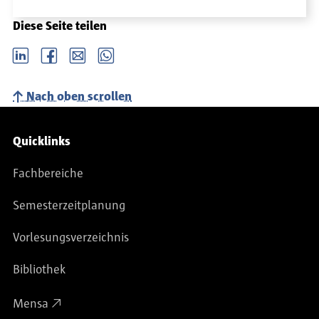
Diese Seite teilen
LinkedIn
Facebook
email
Whatsapp
Nach oben scrollen
Service-Navigation
Quicklinks
Fachbereiche
Semesterzeitplanung
Vorlesungsverzeichnis
Bibliothek
Mensa