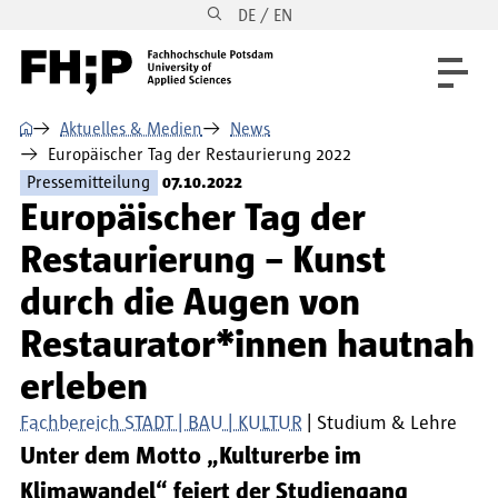
DE / EN
Direkt zum Inhalt
Direkt zur Hauptnavigation
Direkt zum Fußbereich
⌂
Aktuelles & Medien
News
Europäischer Tag der Restaurierung 2022
Pressemitteilung
07.10.2022
Europäischer Tag der
Restaurierung – Kunst
durch die Augen von
Restaurator*innen hautnah
erleben
Fachbereich STADT | BAU | KULTUR
Studium & Lehre
Unter dem Motto „Kulturerbe im
Klimawandel“ feiert der Studiengang