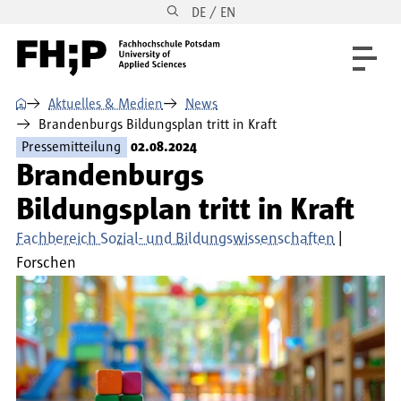
DE / EN
Direkt zum Inhalt
Direkt zur Hauptnavigation
Direkt zum Fußbereich
⌂
Aktuelles & Medien
News
Brandenburgs Bildungsplan tritt in Kraft
Pressemitteilung
02.08.2024
Brandenburgs
Bildungsplan tritt in Kraft
Fachbereich Sozial- und Bildungswissenschaften
Forschen