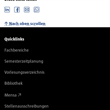
LinkedIn
Facebook
email
Whatsapp
Nach oben scrollen
Service-Navigation
Quicklinks
Fachbereiche
Semesterzeitplanung
Vorlesungsverzeichnis
Bibliothek
Mensa
Stellenausschreibungen