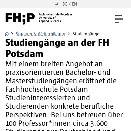
DE / EN
Direkt zum Inhalt
Direkt zur Hauptnavigation
Direkt zum Fußbereich
⌂
Studium & Weiterbildung
Studiengänge
Studiengänge an der FH
Potsdam
Mit einem breiten Angebot an
praxisorientierten Bachelor- und
Masterstudiengängen eröffnet die
Fachhochschule Potsdam
Studieninteressierten und
Studierenden konkrete berufliche
Perspektiven. Bei uns betreuen über
100 Professor*innen circa 3.600