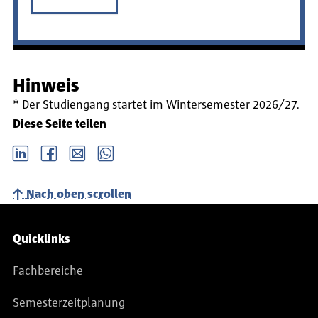
Hinweis
* Der Studiengang startet im Wintersemester 2026/27.
Diese Seite teilen
LinkedIn
Facebook
email
Whatsapp
Nach oben scrollen
Service-Navigation
Quicklinks
Fachbereiche
Semesterzeitplanung