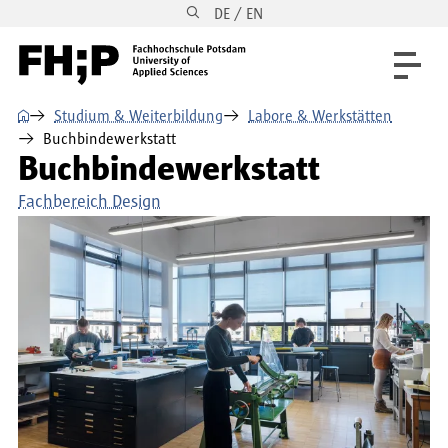
DE / EN
Direkt zum Inhalt
Direkt zur Hauptnavigation
Direkt zum Fußbereich
⌂
Studium & Weiterbildung
Labore & Werkstätten
Buchbindewerkstatt
Buchbindewerkstatt
Fachbereich Design