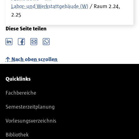
Labor- und Werkstattgebäude (W)
Raum
2.24,
2.25
Diese Seite teilen
LinkedIn
Facebook
email
Whatsapp
Nach oben scrollen
Service-Navigation
Quicklinks
Fachbereiche
Semesterzeitplanung
Vorlesungsverzeichnis
Bibliothek