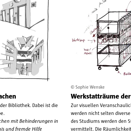
©
Sophie Wenske
machen
Werkstatträume der 
er Bibliothek. Dabei ist die
Zur visuellen Veranschauli
be.
werden nicht selten divers
nschen mit Behinderungen in
des Studiums werden den Stu
is und fremde Hilfe
vermittelt. Die Räumlichke