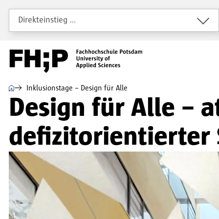
Direkt zum Inhalt
Direkt zur Hauptnavigation
Direkt zum Fußbereich
Direkteinstieg …
⌂
Inklusionstage – Design für Alle
Design für Alle – 
defizitorientierte