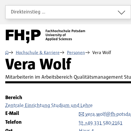
Direkt zum Inhalt
Direkt zur Hauptnavigation
Direkt zum Fußbereich
Direkteinstieg …
⌂
Hochschule & Karriere
Personen
Vera Wolf
Vera Wolf
Mitarbeiterin im Arbeitsbereich Qualitätsmanagement St
Bereich
Zentrale Einrichtung Studium und Lehre
E-Mail
vera.wolf@fh-potsd
Telefon
+49 331 580-2161