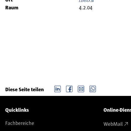
Ort
Haus 4
Raum
4.2.04
LinkedIn
Facebook
email
Whatsapp
Diese Seite teilen
Service-Navigation
Quicklinks
Online-Dien
Fachbereiche
WebMail