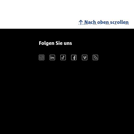
Nach oben scrollen
Folgen Sie uns
Instagram
LinkedIn
TikTok
Facebook
Vimeo
RSS