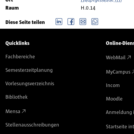
Ort
Hauptgebäude (H)
Raum
H.0.14
LinkedIn
Facebook
email
Whatsapp
Diese Seite teilen
Service-Navigation
Quicklinks
Online-Dien
Fachbereiche
WebMail
Semesterzeitplanung
MyCampus
Vorlesungsverzeichnis
Incom
Bibliothek
Moodle
Mensa
Anmeldung i
Stellenausschreibungen
Startseite in