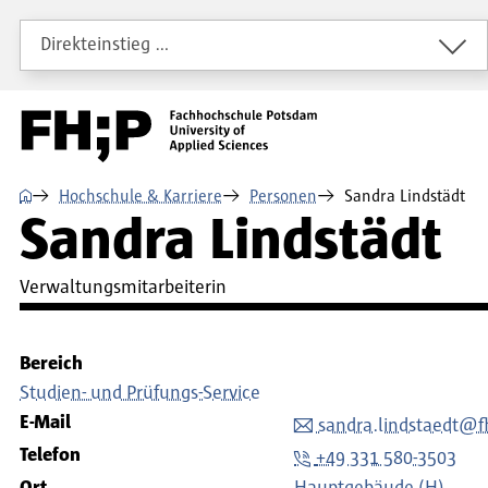
Direkt zum Inhalt
Direkt zur Hauptnavigation
Direkt zum Fußbereich
Direkteinstieg …
⌂
Hochschule & Karriere
Personen
Sandra Lindstädt
Sandra Lindstädt
Verwaltungsmitarbeiterin
Bereich
Studien- und Prüfungs-Service
E-Mail
sandra.lindstaedt@f
Telefon
+49 331 580-3503