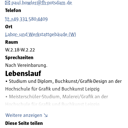
paul.bowler@fh-potsdam.de
Telefon
+49 331 580-4409
Ort
Labor- und Werkstattgebäude (W)
Raum
W.2.18-W.2.22
Sprechzeiten
Nach Vereinbarung.
Lebenslauf
• Studium und Diplom, Buchkunst/Grafik-Design an der
Hochschule für Grafik und Buchkunst Leipzig
• Meisterschüler-Studium, Malerei/Grafik an der
Hochschule für Grafik und Buchkunst Leipzig
• Gründung der Künstlergruppe „ART N MORE“ (mit
Weitere anzeigen
Georg Weißbach)
Diese Seite teilen
• Freischaffend tätig als bildender Künstler,