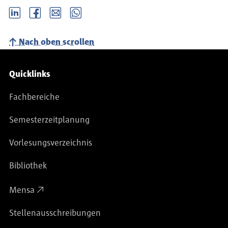
LinkedIn
Facebook
email
Whatsapp
Grafikdesigner und Siebdrucker
Nach oben scrollen
Service-Navigation
Quicklinks
Fachbereiche
Semesterzeitplanung
Vorlesungsverzeichnis
Bibliothek
Mensa
Stellenausschreibungen