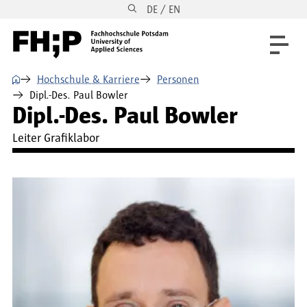
DE / EN
Direkt zum Inhalt
Direkt zur Hauptnavigation
Direkt zum Fußbereich
⌂
Hochschule & Karriere
Personen
Dipl.-Des. Paul Bowler
Dipl.-Des. Paul Bowler
Leiter Grafiklabor