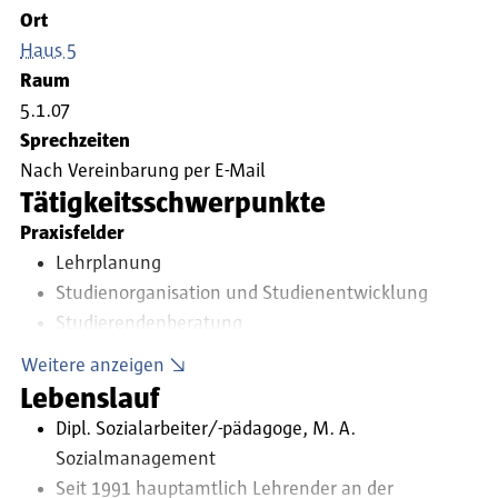
Ort
Haus 5
Raum
5.1.07
Sprechzeiten
Nach Vereinbarung per E-Mail
Tätigkeitsschwerpunkte
Praxisfelder
Lehrplanung
Studienorganisation und Studienentwicklung
Studierendenberatung
Gremienarbeit
Weitere anzeigen
Lehre im Bereich Hilfen zur Erziehung, Familie,
Lebenslauf
Kinder und Jugendarbeit, Sozialmanagement, etc.
Dipl. Sozialarbeiter/-pädagoge, M. A.
Sozialmanagement
Seit 1991 hauptamtlich Lehrender an der