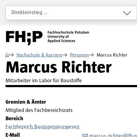
Direkt zum Inhalt
Direkt zur Hauptnavigation
Direkt zum Fußbereich
Direkteinstieg …
⌂
Hochschule & Karriere
Personen
Marcus Richter
Marcus Richter
Mitarbeiter im Labor für Baustoffe
Gremien & Ämter
Mitglied des Fachbereichsrats
Bereich
Fachbereich Bauingenieurwesen
E-Mail
marcus.richter@fh-