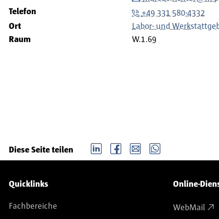
Telefon
+49 331 580-4332
Ort
Labor- und Werkstattge
Raum
W.1.69
LinkedIn
Facebook
email
Whatsapp
Diese Seite teilen
Service-Navigation
Quicklinks
Online-Dien
Fachbereiche
WebMail