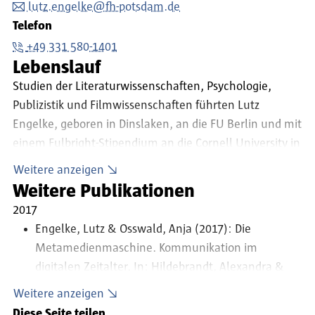
lutz.engelke@fh-potsdam.de
Telefon
+49 331 580-1401
Lebenslauf
Studien der Literaturwissenschaften, Psychologie,
Publizistik und Filmwissenschaften führten Lutz
Engelke, geboren in Dinslaken, an die FU Berlin und mit
einem Fulbright-Stipendium an die Cornell University in
den USA. Nach seiner Tätigkeit als Pressesprecher im
Weitere anzeigen
Berliner Senat gründete er 1994 die Kreativagentur
Weitere Publikationen
TRIAD Berlin. Mit Büros in Berlin und Shanghai bündelt
2017
er das fachliche und kreative Know-how von 200
Engelke, Lutz & Osswald, Anja (2017): Die
Menschen mit 47 Berufen und erschließt dabei
Metamedienmaschine. Kommunikation im
weltweit neues Terrain im Grenzgebiet zwischen
digitalen Zeitalter, In: Hildebrandt, Alexandra &
Wissenschaft, Kultur und Wirtschaft. Er nennt seine
Landhäußer, Werner (eds.),
CSR und
Weitere anzeigen
Firma einen Think & Do Tank.
Digitalisierung. Der digitale Wandel als Chance und
Diese Seite teilen