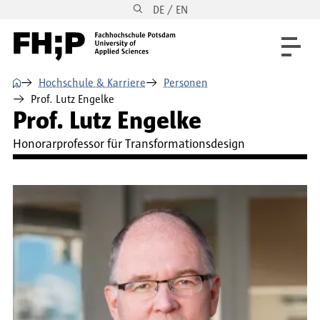
DE / EN
Direkt zum Inhalt
Direkt zur Hauptnavigation
Direkt zum Fußbereich
⌂
Hochschule & Karriere
Personen
Prof. Lutz Engelke
Prof. Lutz Engelke
Honorarprofessor für Transformationsdesign