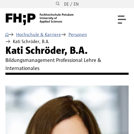
DE / EN
Direkt zum Inhalt
Direkt zur Hauptnavigation
Direkt zum Fußbereich
⌂
Hochschule & Karriere
Personen
Kati Schröder, B.A.
Kati Schröder, B.A.
Bildungsmanagement Professional Lehre &
Internationales