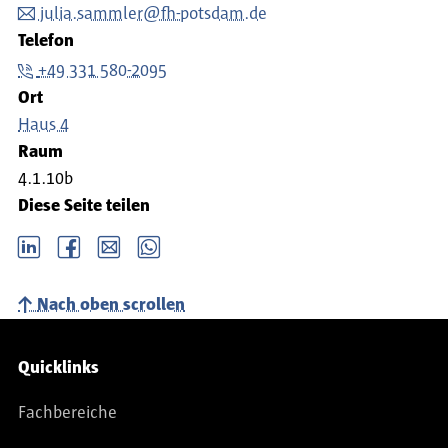
julia.sammler@fh-potsdam.de
Telefon
+49 331 580-2095
Ort
Haus 4
Raum
4.1.10b
Diese Seite teilen
LinkedIn
Facebook
email
Whatsapp
Nach oben scrollen
Service-Navigation
Quicklinks
Fachbereiche