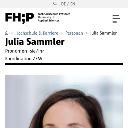
DE / EN
Direkt zum Inhalt
Direkt zur Hauptnavigation
Direkt zum Fußbereich
⌂
Hochschule & Karriere
Personen
Julia Sammler
Julia Sammler
Pronomen:
sie/ihr
Koordination ZEW