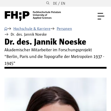
DE / EN
Direkt zum Inhalt
Direkt zur Hauptnavigation
Direkt zum Fußbereich
⌂
Hochschule & Karriere
Personen
Dr. des. Jannik Noeske
Dr. des. Jannik Noeske
Akademischer Mitarbeiter im Forschungsprojekt
"Berlin, Paris und die Topografie der Metropolen 1937 -
1945"