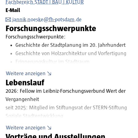
Fachbereich STADT | BAU | KULTUR
E-Mail
jannik.noeske@fh-potsdam.de
Forschungsschwerpunkte
Forschungsschwerpunkte:
Geschichte der Stadtplanung im 20. Jahrhundert
Geschichte von Holzarchitektur und Vorfertigung
Erinnerungskultur im Stadtraum
Abrisspolitiken, Graue Energie und behutsame
Weitere anzeigen
Stadterneuerung
Lebenslauf
2026: Fellow im Leibniz-Forschungsverbund Wert der
Vergangenheit
seit 2025: Mitglied im Stiftungsrat der STERN-Stiftung
Soziale Stadtentwicklung
seit 2025: Akademischer Mitarbeiter im Fachbereich
Weitere anzeigen
STADT | BAU | KULTUR an der Fachhochschule Potsdam
Vorträge und Ausstellungen