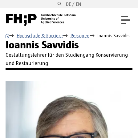
DE / EN
Direkt zum Inhalt
Direkt zur Hauptnavigation
Direkt zum Fußbereich
⌂
Hochschule & Karriere
Personen
Ioannis Savvidis
Ioannis Savvidis
Gestaltungslehrer für den Studiengang Konservierung
und Restaurierung