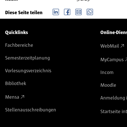
LinkedIn
Facebook
email
Whatsapp
Diese Seite teilen
Service-Navigation
Quicklinks
Online-Dien
Fachbereiche
WebMail
Semesterzeitplanung
MyCampus
Vorlesungsverzeichnis
Incom
Bibliothek
Moodle
Mensa
Anmeldung i
Stellenausschreibungen
Startseite in