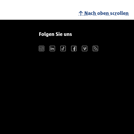
Nach oben scrollen
Folgen Sie uns
Instagram
LinkedIn
TikTok
Facebook
Vimeo
RSS