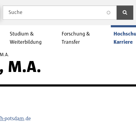
Suche
search
Studium &
Forschung &
Hochschu
Weiterbildung
Transfer
Karriere
 M.A.
, M.A.
fh-potsdam.de