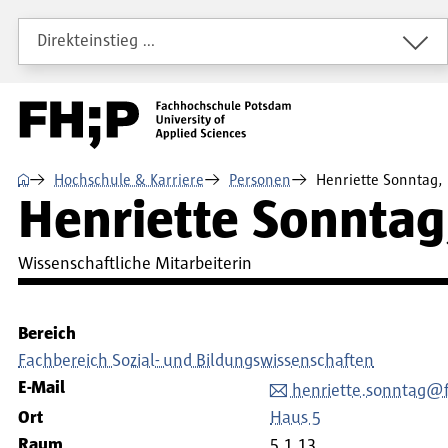
Direkt zum Inhalt
Direkt zur Hauptnavigation
Direkt zum Fußbereich
Direkteinstieg …
⌂
Hochschule & Karriere
Personen
Henriette Sonntag,
Henriette Sonntag
Wissenschaftliche Mitarbeiterin
Bereich
Fachbereich Sozial- und Bildungswissenschaften
E-Mail
henriette.sonntag@
Ort
Haus 5
Raum
5.1.13